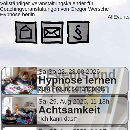
Vollständiger Veranstaltungskalender für
Coachingveranstaltungen von Gregor Wersche |
Hypnose.berlin
AllEvents
ALLE Events und
Sa-So,22.-23.08.2026
Hypnose lernen
Veranstaltungen
zum Freundschaftspreis
Sa, 29. Aug 2026, 11-13h
Achtsamkeit
"Ich kann das!"