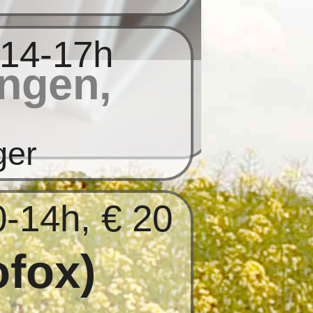
 14-17h
ngen,
ger
0-14h, € 20
ofox)