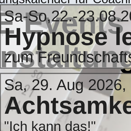
se.berlin
E Events
Sa-So,22.-23.08.
Hypnose l
nstaltun
zum Freundschaft
Sa, 29. Aug 2026,
Achtsamke
"Ich kann das!"