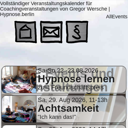
Vollständiger Veranstaltungskalender für
Coachingveranstaltungen von Gregor Wersche |
Hypnose.berlin
AllEvents
ALLE Events und
Sa-So,22.-23.08.2026
Hypnose lernen
Veranstaltungen
zum Freundschaftspreis
Sa, 29. Aug 2026, 11-13h
Achtsamkeit
"Ich kann das!"