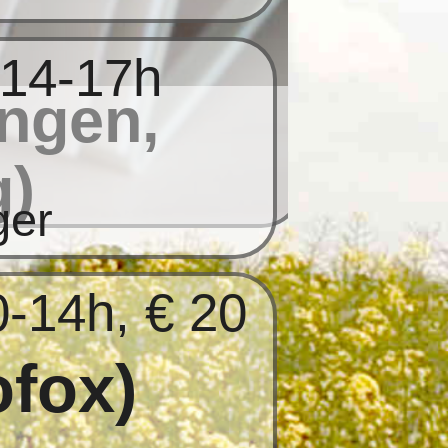
 14-17h
ngen,
g)
ger
0-14h, € 20
ofox)