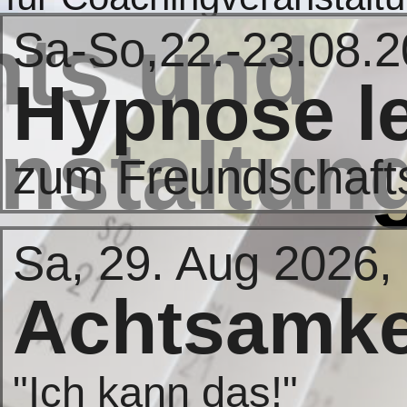
in
nts und
Sa-So,22.-23.08.
Hypnose l
nstaltun
zum Freundschaft
Sa, 29. Aug 2026,
Achtsamke
"Ich kann das!"