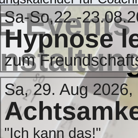
se.berlin
E Events
Sa-So,22.-23.08.
Hypnose l
nstaltun
zum Freundschaft
Sa, 29. Aug 2026,
Achtsamke
"Ich kann das!"