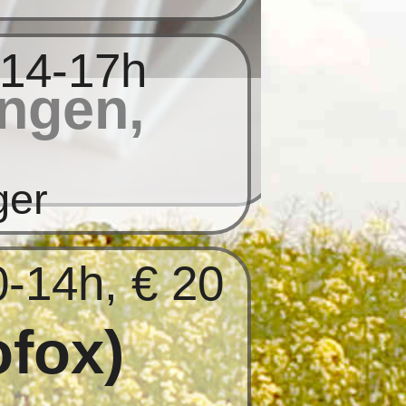
 14-17h
ngen,
ger
0-14h, € 20
ofox)