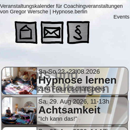
Veranstaltungskalender für Coachingveranstaltungen
von Gregor Wersche | Hypnose.berlin
Events
Events und
Sa-So,22.-23.08.2026
Hypnose lernen
Veranstaltungen
zum Freundschaftspreis
Sa, 29. Aug 2026, 11-13h
Achtsamkeit
"Ich kann das!"