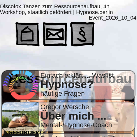
Discofox-Tanzen zum Ressourcenaufbau, 4h-
Workshop, staatlich gefördert | Hypnose.berlin
Event_2026_10_04
Ressourcenaufbau
Einfach erklärt ... Was ist
Hypnose?
häufige Fragen
Gregor Wersche
Über mich ...
Mental-/Hypnose-Coach