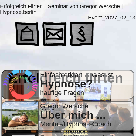
Erfolgreich Flirten - Seminar von Gregor Wersche |
Hypnose.berlin
Event_2027_02_13
Erfolgreich flirten
Einfach erklärt ... Was ist
Hypnose?
häufige Fragen
Gregor Wersche
Über mich ...
Mental-/Hypnose-Coach